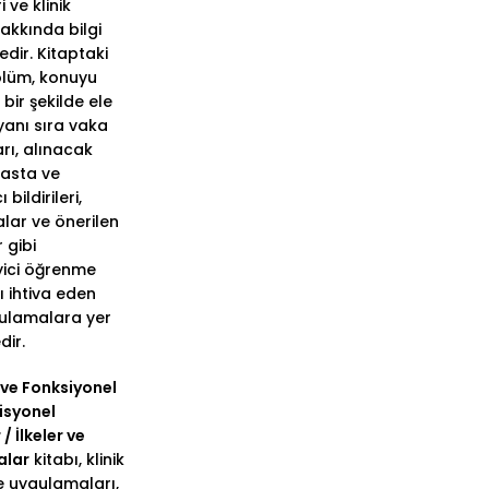
i ve klinik
akkında bilgi
edir. Kitaptaki
ölüm, konuyu
bir şekilde ele
yanı sıra vaka
rı, alınacak
hasta ve
 bildirileri,
lar ve önerilen
 gibi
yici öğrenme
ı ihtiva eden
gulamalara yer
dir.
 ve Fonksiyonel
risyonel
/ İlkeler ve
alar
kitabı, klinik
 uygulamaları,