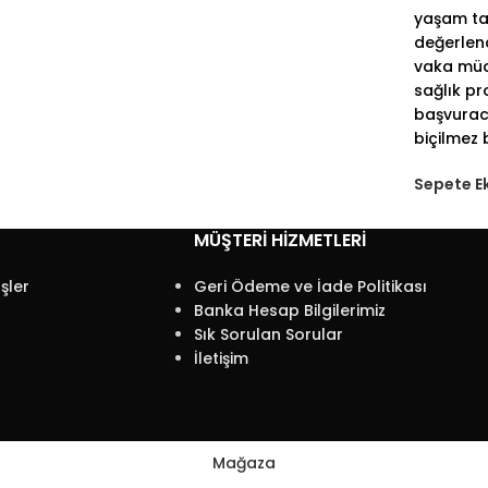
yaşam ta
değerlend
vaka müd
sağlık pr
başvurac
biçilmez 
Sepete E
MÜŞTERI HIZMETLERI
şler
Geri Ödeme ve İade Politikası
Banka Hesap Bilgilerimiz
Sık Sorulan Sorular
İletişim
Mağaza