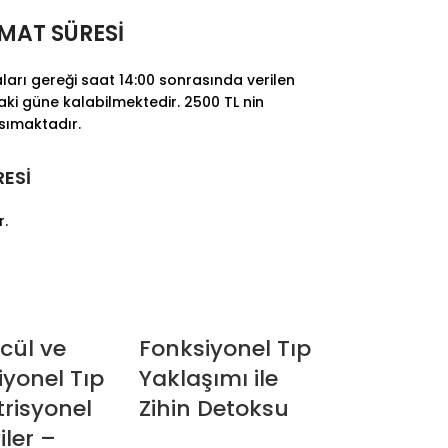
İMAT SÜRESİ
ları gereği saat 14:00 sonrasında verilen
raki güne kalabilmektedir. 2500 TL nin
nsımaktadır.
RESİ
r.
cül ve
Fonksiyonel Tıp
iyonel Tıp
Yaklaşımı ile
trisyonel
Zihin Detoksu
ler –