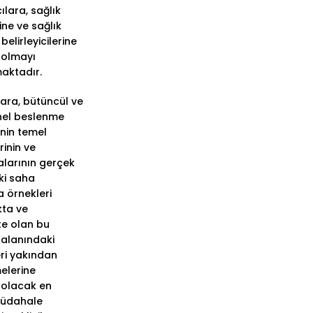
ılara, sağlık
ine ve sağlık
 belirleyicilerine
 olmayı
aktadır.
ara, bütüncül ve
nel beslenme
inin temel
rinin ve
larının gerçek
i saha
 örnekleri
ta ve
te olan bu
 alanındaki
ri yakından
elerine
 olacak en
müdahale