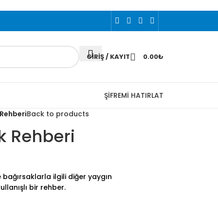
GIRIŞ / KAYIT
0.00
₺
ŞİFREMİ HATIRLAT
 Rehberi
Back to products
ak Rehberi
e bağırsaklarla ilgili diğer yaygın
llanışlı bir rehber.