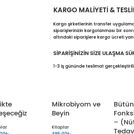
KARGO MALİYETİ & TESL
Kargo şirketlerinin transfer uygulama
siparişlerinizin kargolanması bir son
altındaki siparişlere kargo ücreti ya
SİPARİŞİNİZİN SİZE ULAŞMA SÜ
1-3 iş gününde teslimat gerçekleştirili
likte
Mikrobiyom ve
Bütün
leşeceğiz
Beyin
Fonks
– (Nü
plar
Kitaplar
Tedavi
.00
₺
495.00
₺