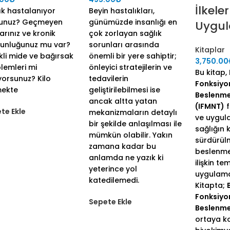
İlkele
sık hastalanıyor
Beyin hastalıkları,
unuz? Geçmeyen
günümüzde insanlığı en
Uygu
arınız ve kronik
çok zorlayan sağlık
unluğunuz mu var?
sorunları arasında
Kitaplar
kli mide ve bağırsak
önemli bir yere sahiptir;
3,750.00
lemleri mi
önleyici stratejilerin ve
Bu kitap,
yorsunuz? Kilo
tedavilerin
Fonksiyon
mekte
geliştirilebilmesi ise
Beslenme 
ancak altta yatan
(IFMNT)
f
te Ekle
mekanizmaların detaylı
ve uygul
bir şekilde anlaşılması ile
sağlığın
mümkün olabilir. Yakın
sürdürül
zamana kadar bu
beslenmen
anlamda ne yazık ki
ilişkin te
yeterince yol
uygulama
katedilemedi.
Kitapta;
Fonksiyon
Sepete Ekle
Beslenme
ortaya ko