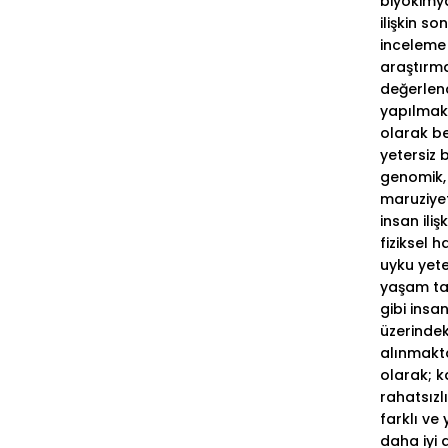
biyokimya
ilişkin s
inceleme
araştırma
değerlend
yapılmak
olarak b
yetersiz 
genomik, 
maruziyet
insan ilişki
fiziksel h
uyku yeter
yaşam tar
gibi insan
üzerindeki
alınmakta
olarak; k
rahatsızl
farklı ve
daha iyi