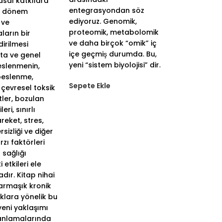
sal katkılara
entegrasyondan söz
on dönem
ediyoruz. Genomik,
 ve
proteomik, metabolomik
ların bir
ve daha birçok “omik” iç
irilmesi
içe geçmiş durumda. Bu,
ta ve genel
yeni “sistem biyolojisi” dir.
eslenmenin,
beslenme,
Sepete Ekle
çevresel toksik
ler, bozulan
leri, sınırlı
areket, stres,
sizliği ve diğer
zı faktörleri
 sağlığı
 etkileri ele
dır. Kitap nihai
armaşık kronik
ıklara yönelik bu
 yeni yaklaşımı
 anlamalarında