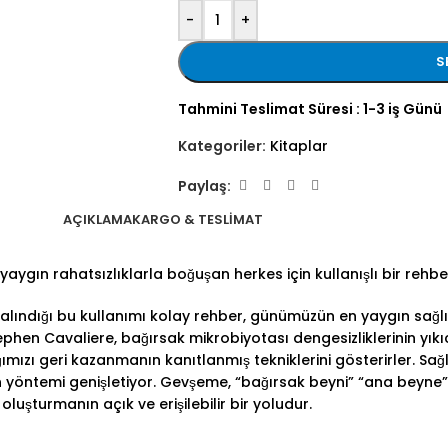
-
+
S
Tahmini Teslimat Süresi : 1-3 iş Günü
Kategoriler:
Kitaplar
Paylaş:
AÇIKLAMA
KARGO & TESLIMAT
er yaygın rahatsızlıklarla boğuşan herkes için kullanışlı bir rehbe
e alındığı bu kullanımı kolay rehber, günümüzün en yaygın sağl
tephen Cavaliere, bağırsak mikrobiyotası dengesizliklerinin yık
̆ımızı geri kazanmanın kanıtlanmış tekniklerini gösterirler. Sağl
 yöntemi genişletiyor. Gevşeme, “bağırsak beyni” “ana bey
oluşturmanın açık ve erişilebilir bir yoludur.