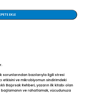
EPETE EKLE
r.
ık sorunlarından bazılarıyla ilgili stresi
ıcı etkisini ve mikrobiyomun sindirimdeki
ıklı Bağırsak Rehberi, yazarın ilk kitabı olan
ne” bağlamanın ve rahatlamak, vücudunuza