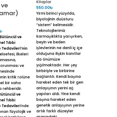
Kitaplar
r ve
550.00
₺
lamar)
Yirmi birinci yüzyılda,
biyolojinin duüsturu
“sistem” kelimesidir.
Teknolojilerimiz
₺
karmaşıklıkta yarışırken,
Bütüncül ve
beyin ve beden
el Tıbbi
işlevlerinin ne denli iç içe
Tedavileri’nin
olduğuna ilişkin kanıtlar
elsefesi, ilkeleri
da önümüze
amasına,
yığılmaktadır. Her şey
 korunması ve
birbiriyle ve birbirine
mesinde
bağlantılı. Kendi başına
in kritik rolüne
hareket eden tek bir gen
mel bir saha
anlayışının yerini ağ
 rehberidir.
yapıları aldı. Yine kendi
Bütüncül ve
başına hareket eden
el Tıbbi
genetik anlayışının yerine
 Tedavileri
’nde
artık farklı düzeyler
nan fizyolojik ve
arasındaki