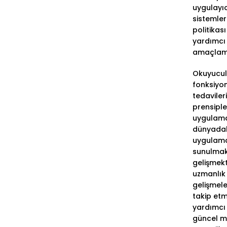
uygulayıc
sistemler
politikası
yardımcı
amaçlam
Okuyucul
fonksiyo
tedaviler
prensiple
uygulama
dünyadak
uygulama
sunulmak
gelişmek
uzmanlık
gelişmele
takip etm
yardımcı
güncel 