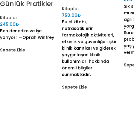
Günlük Pratikler
Sık 
Kitaplar
mus
750.00
₺
Kitaplar
ağrıl
Bu el kitabı,
245.00
₺
yorg
nutrasötiklerin
Ben denedim ve işe
Süre
farmakolojik aktiviteleri,
yarıyor.’ —Oprah Winfrey
prob
etkinlik ve güvenliğe ilişkin
yaşı
klinik kanıtları ve giderek
Sepete Ekle
ver
yaygınlaşan klinik
kullanımları hakkında
Sepe
önemli bilgiler
sunmaktadır.
Sepete Ekle