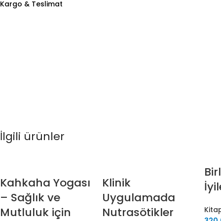
Kargo & Teslimat
İlgili ürünler
Bir
Kahkaha Yogası
Klinik
İyi
– Sağlık ve
Uygulamada
Mutluluk için
Nutrasötikler
Kita
320