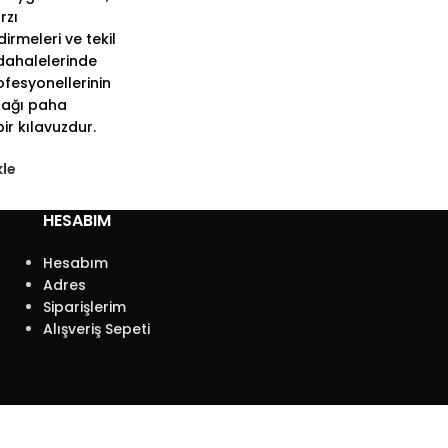
rzı
irmeleri ve tekil
ahalelerinde
ofesyonellerinin
ağı paha
bir kılavuzdur.
kle
HESABIM
Hesabım
Adres
Siparişlerim
Alışveriş Sepeti