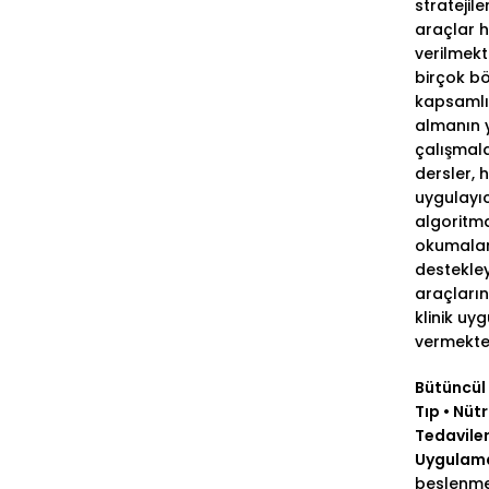
stratejiler
araçlar h
verilmekt
birçok b
kapsamlı 
almanın 
çalışmala
dersler, 
uygulayıcı
algoritma
okumalar
destekle
araçların
klinik uy
vermekte
Bütüncül
Tıp • Nüt
Tedaviler 
Uygulam
beslenme