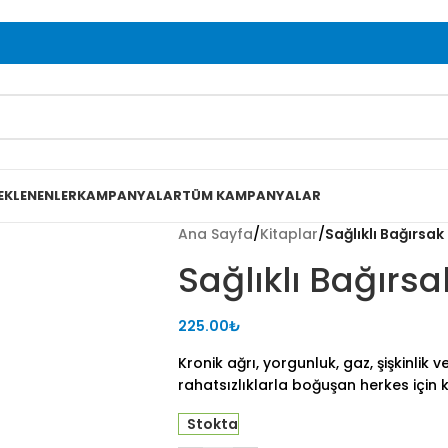
EKLENENLER
KAMPANYALAR
TÜM KAMPANYALAR
Ana Sayfa
/
Kitaplar
/
Sağlıklı Bağırsak
Sağlıklı Bağırs
225.00
₺
Kronik ağrı, yorgunluk, gaz, şişkinlik v
rahatsızlıklarla boğuşan herkes için ku
Stokta