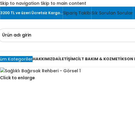
Skip to navigation
Skip to main content
Sipariş Takibi
Sık Sorulan Sorular
3200 TL ve üzeri Ücretsiz Kargo…
üm Kategoriler
HAKKIMIZDA
İLETIŞIM
CILT BAKIM & KOZMETIK
SON 
Click to enlarge