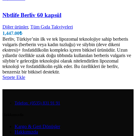
Nbtlife Berliv 60 kapsül
Diğer ürünler
,
Tüm Gıda Takviyeleri
1,447.00
₺
Berliv, Türkiye’nin ilk ve tek lipozomal teknolojiye sahip berberis
vulgaris (berberin veya kadın tuzluğu) ve silybin (deve dikeni
ekstresi)+ fosfatidilkolin kompleks içeren bitkisel ürünüdür. Uzun
yıllardır özellikle uzak doğu tıbbında kullanılan berberis vulgaris ve
silybin’e geleceğin teknolojisi olarak nitelendirilen lipozomal
teknoloji ve fosfatidilkolin eşlik eder. Bu özellikleri ile berliv,
benzersiz bir bitkisel destektir.
Sepete Ekle
Telefon: (0535) 831 91 91
Hakkımızda
Kargo & Geri Dönüşler
Hakkımızda