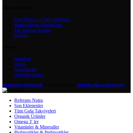
Müşteri Hizmetleri
Geri Ödeme ve İade Politikası
Banka Hesap Bilgilerimiz
Sık Sorulan Sorular
İletişim
Hesabım
Hesabım
Adres
Siparişlerim
Alışveriş Sepeti
REFERANS ÜRÜNLER
2022 CREATED BY
DİJİTAL ORGANİZASYON
.
Referans Nutra
Son Eklenenler
Tüm Gıda Takviyeleri
Organik Ürünler
Omega 3′ ler
Vitaminler & Mineraller
Probiyotikler & Prebiyotikler