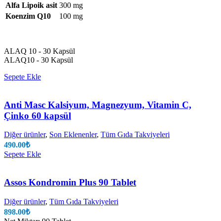
Alfa Lipoik asit
300 mg
Koenzim Q10
100 mg
ALAQ 10 - 30 Kapsül
ALAQ10 - 30 Kapsül
Sepete Ekle
Anti Masc Kalsiyum, Magnezyum, Vitamin C,
Çinko 60 kapsül
Diğer ürünler
,
Son Eklenenler
,
Tüm Gıda Takviyeleri
490.00
₺
Sepete Ekle
Assos Kondromin Plus 90 Tablet
Diğer ürünler
,
Tüm Gıda Takviyeleri
898.00
₺