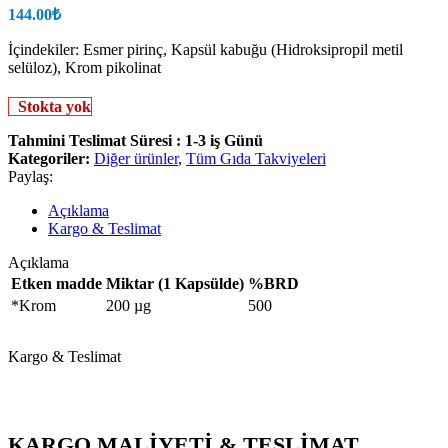
144.00
₺
İçindekiler: Esmer pirinç, Kapsül kabuğu (Hidroksipropil metil
selüloz), Krom pikolinat
Stokta yok
Tahmini Teslimat Süresi : 1-3 iş Günü
Kategoriler:
Diğer ürünler
,
Tüm Gıda Takviyeleri
Paylaş:
Açıklama
Kargo & Teslimat
Açıklama
Etken madde
Miktar (1 Kapsülde)
%BRD
*Krom
200 µg
500
Kargo & Teslimat
KARGO MALİYETİ & TESLİMAT