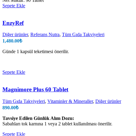
Net Miktar: 90 Tablet
Sepete Ekle
EnzyRef
Diğer ürünler
,
Referans Nutra
,
Tüm Gıda Takviyeleri
1,480.00
₺
Günde 1 kapsül teketimesi önerilir.
Sepete Ekle
Magnimore Plus 60 Tablet
Tüm Gıda Takviyeleri
,
Vitaminler & Mineraller
,
Diğer ürünler
890.00
₺
Tavsiye Edilen Günlük Alım Dozu:
Sabahları tok karnına 1 veya 2 tablet kullanılması önerilir.
Sepete Ekle